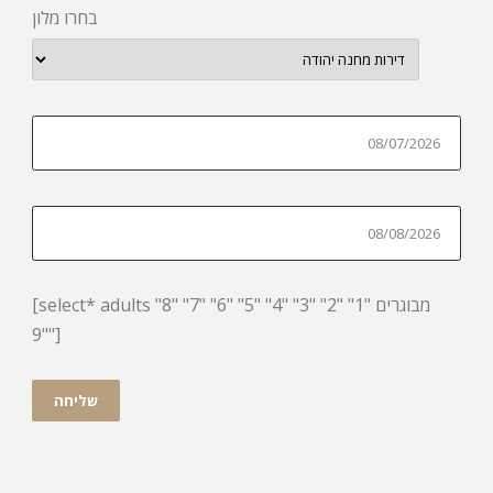
בחרו מלון
[select* adults מבוגרים "1" "2" "3" "4" "5" "6" "7" "8"
"9"]