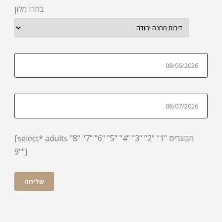
בחרו מלון
[select* adults מבוגרים "1" "2" "3" "4" "5" "6" "7" "8"
"9"]