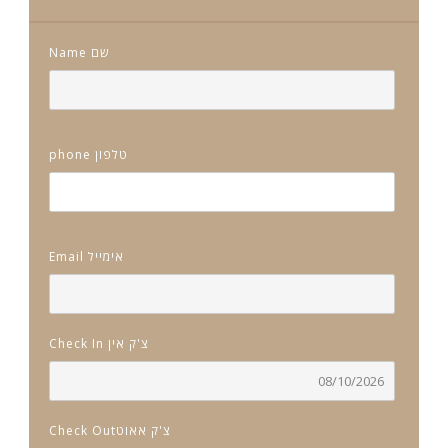
Name שם
phone טלפון
Email אימייל
Check In צ'ק אין
Check Outצ'ק אאוט