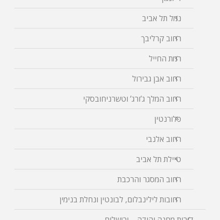
נמל תל אביב
רחוב קרליבך
רמת החייל
רחוב אבן גבירול
רחוב המלך ג’ורג’ וטשרניחובסקי
פלורנטין
רחוב אלנבי
טיילת תל אביב
רחוב המסגר והרכבת
רחובות לילינבלום, לבונטין ונחלת בנימין
דירות מחנה יהודה – ירושלים