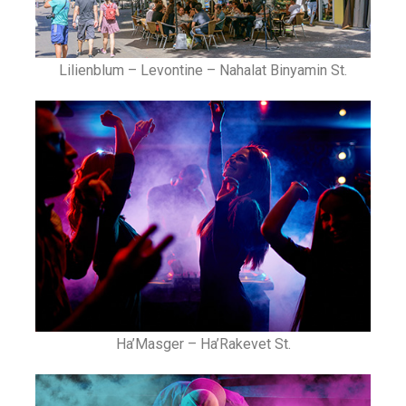
Lilienblum – Levontine – Nahalat Binyamin St.​
Ha’Masger – Ha’Rakevet St.