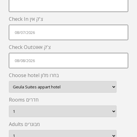
Check In צ'ק אין
Check Outצ'ק אאוט
Choose hotel בחרו מלון
Rooms חדרים
Adults מבוגרים