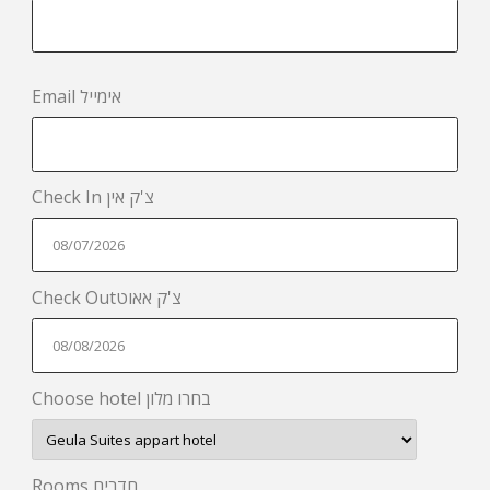
Email אימייל
Check In צ'ק אין
Check Outצ'ק אאוט
Choose hotel בחרו מלון
Rooms חדרים