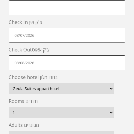
Check In צ'ק אין
Check Outצ'ק אאוט
Choose hotel בחרו מלון
Rooms חדרים
Adults מבוגרים