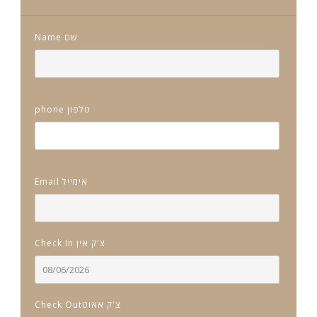
Name שם
phone טלפון
Email אימייל
Check In צ'ק אין
Check Outצ'ק אאוט