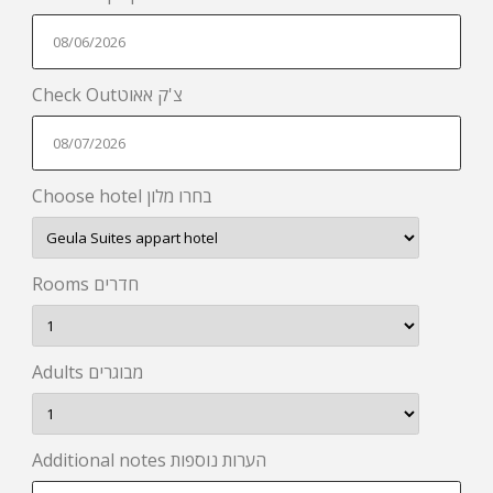
Check Outצ'ק אאוט
Choose hotel בחרו מלון
Rooms חדרים
Adults מבוגרים
Additional notes הערות נוספות