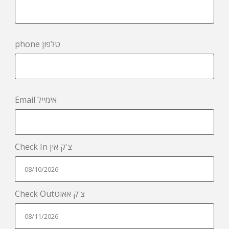
phone טלפון
Email אימייל
Check In צ'ק אין
Check Outצ'ק אאוט