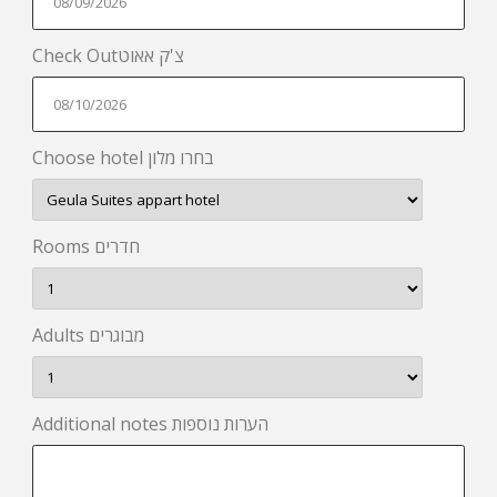
Check Outצ'ק אאוט
Choose hotel בחרו מלון
Rooms חדרים
Adults מבוגרים
Additional notes הערות נוספות