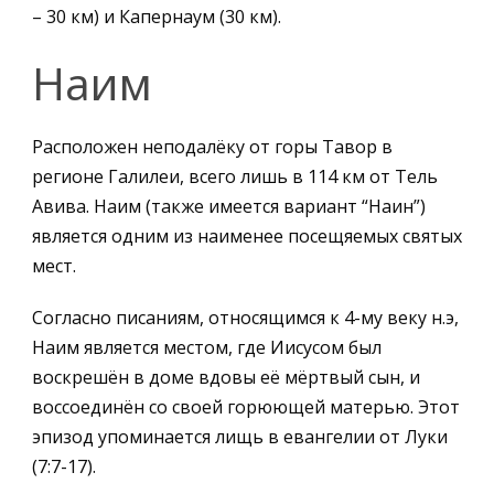
– 30 км) и Капернаум (30 км).
Наим
Расположен неподалёку от горы Тавор в
регионе Галилеи, всего лишь в 114 км от Тель
Авива. Наим (также имеется вариант “Наин”)
является одним из наименее посещяемых святых
мест.
Согласно писаниям, относящимся к 4-му веку н.э,
Наим является местом, где Иисусом был
воскрешён в доме вдовы её мёртвый сын, и
воссоединён со своей горюющей матерью. Этот
эпизод упоминается лищь в евангелии от Луки
(7:7-17).