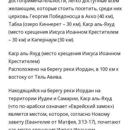
достопримечательности, легко доступные всем
желающим, которые стоить посетить, среди них
церковь Георгия Победоносца в Акко (40 км),
Табха (озеро Киннерет – 30 км), Каср аль-Яхуд
(место крещения Иисуса Иоанном Крестителем
– 30 км) и Капернаум (30 км).
Каср аль-Яхуд (место крещения Иисуса Иоанном
Крестителем)
Расположено на берегу реки Иордан, в 100 км к
востоку от Тель Авива.
Находящийся на берегу реки Иордан на
территории Иудеи и Самарии, Каср аль-Яхуд
(что по-арабски означает «Еврейский замок»)
является местом, которое, согласно Новому
завету (Евангелие от Матфея, 3:13-17), почитают
как место крещения Иисуса Иоанном