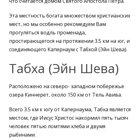
что считается домом Святого Апостола Петра.
Эта местность богата множеством христианских
мест, но мы особенно рекомедуем Вам
прогуляться водль променада,
простирающегося на протяжении 3.5 км на юг, и
соединяющего Капернаум с Табхой (Эйн Шева).
Табха (Эйн Шева)
Расположено на северо- западном побережье
озера Киннерет, около 150 км от Тель Авива.
Всего 3.5 км к югу от Капернаума, Табха является
местом, где Иисус Христос накормил пять тысяч
человек пятью ломтями хлеба и двумя
рыбинами.