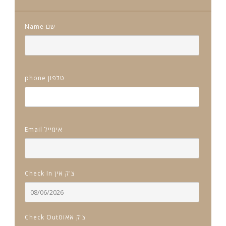
Name שם
phone טלפון
Email אימייל
Check In צ'ק אין
Check Outצ'ק אאוט