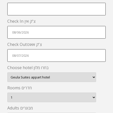
Check In צ'ק אין
Check Outצ'ק אאוט
Choose hotel בחרו מלון
Rooms חדרים
Adults מבוגרים